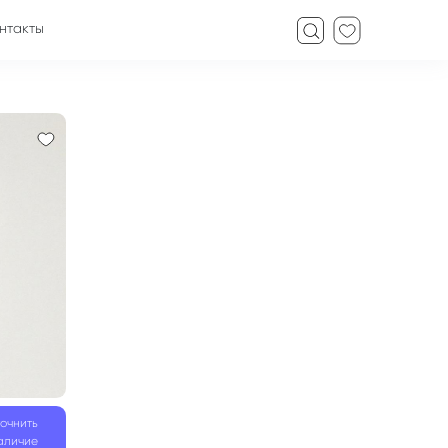
нтакты
точнить
аличие