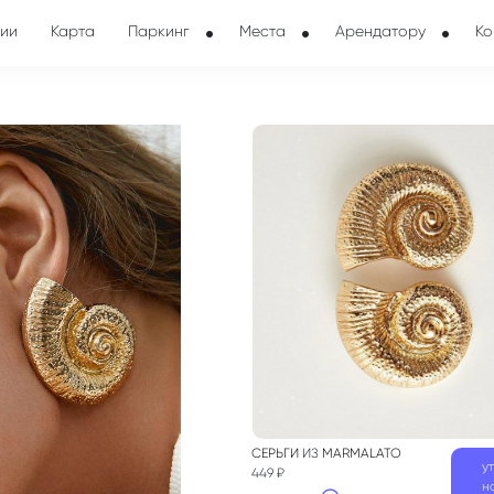
ии
Карта
Паркинг
Места
Арендатору
Ко
СЕРЬГИ
ИЗ
MARMALATO
у
449 ₽
н