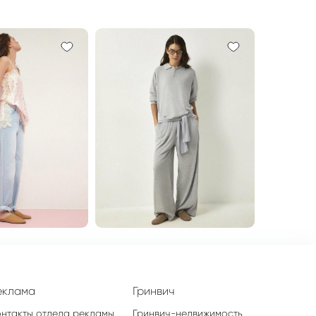
еклама
Гринвич
онтакты отдела рекламы
Гринвич-недвижимость