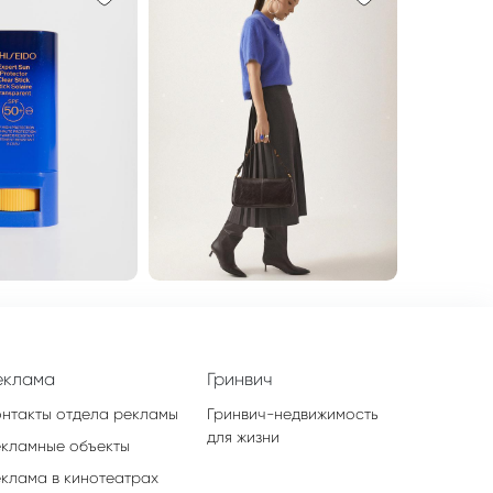
еклама
Гринвич
онтакты отдела рекламы
Гринвич-недвижимость
для жизни
екламные объекты
еклама в кинотеатрах