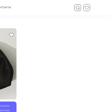
нтакты
точнить
аличие