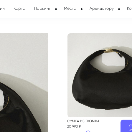
ии
Карта
Паркинг
Места
Арендатору
Ко
СУМКА
ИЗ
EKONIKA
у
20 990 ₽
н