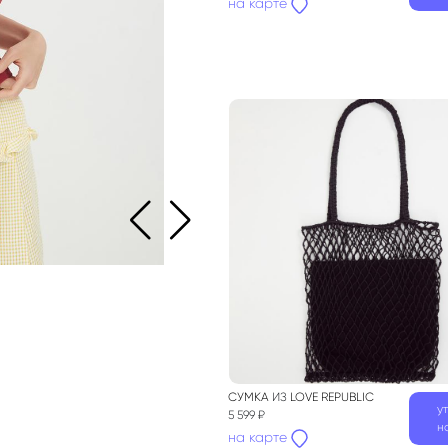
на карте
СУМКА
ИЗ
LOVE REPUBLIC
у
5 599 ₽
н
на карте