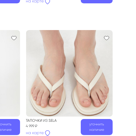
на карте
ТАПОЧКИ
ИЗ
SELA
точнить
уточнить
4 999 ₽
аличие
наличие
на карте