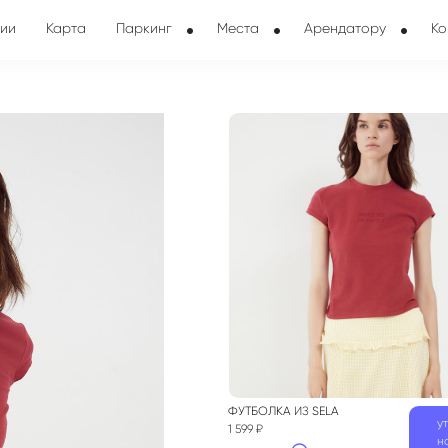
ии
Карта
Паркинг
Места
Арендатору
Ко
ФУТБОЛКА
ИЗ
SELA
у
1 599 ₽
н