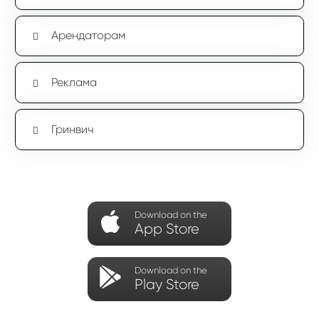
Арендаторам
Реклама
Гринвич
Download on the
App Store
Download on the
Play Store