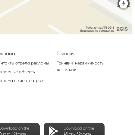
еклама
Гринвич
онтакты отдела рекламы
Гринвич-недвижимость
для жизни
екламные объекты
еклама в кинотеатрах
Download on the
Download on the
App Store
Play Store