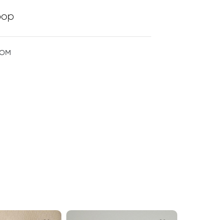
фор
ром