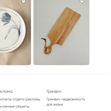
еклама
Гринвич
онтакты отдела рекламы
Гринвич-недвижимость
для жизни
екламные объекты