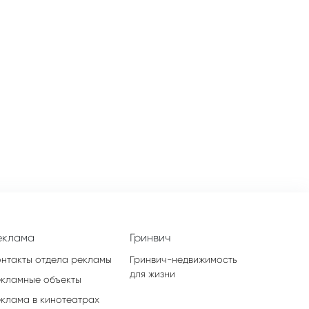
еклама
Гринвич
онтакты отдела рекламы
Гринвич-недвижимость
для жизни
екламные объекты
еклама в кинотеатрах