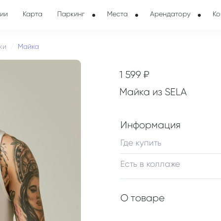
ии
Карта
Паркинг
Места
Арендатору
Ко
ки
Майка
1 599 ₽
Майка из SELA
Информация
Где купить
Есть в коллаже
О товаре