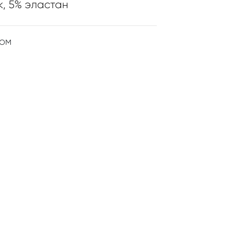
, 5% эластан
ром