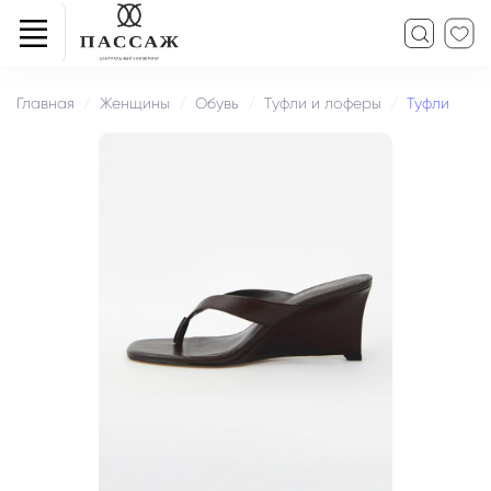
Главная
Женщины
Обувь
Туфли и лоферы
Туфли