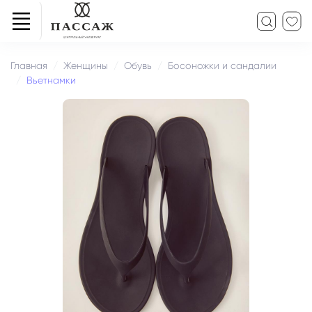
Главная
Женщины
Обувь
Босоножки и сандалии
Вьетнамки