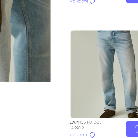
на карте
ДЖИНСЫ
ИЗ
IDOL
у
14 990 ₽
н
на карте