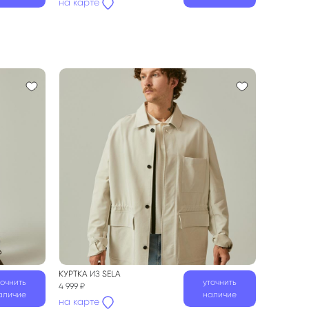
на карте
КУРТКА
ИЗ
SELA
точнить
уточнить
4 999 ₽
аличие
наличие
на карте