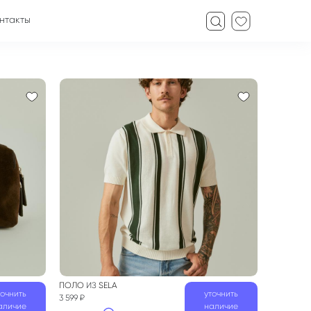
нтакты
ПОЛО
ИЗ
SELA
точнить
уточнить
3 599 ₽
аличие
наличие