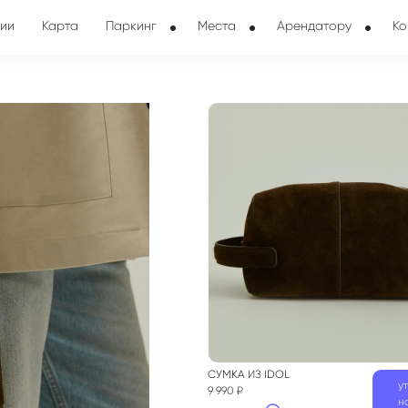
ии
Карта
Паркинг
Места
Арендатору
Ко
СУМКА
ИЗ
IDOL
у
9 990 ₽
н