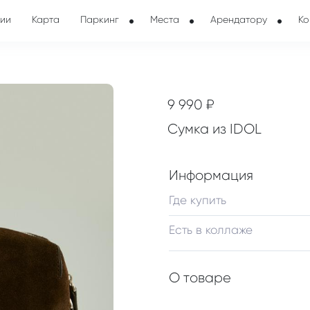
ии
Карта
Паркинг
Места
Арендатору
Ко
9 990 ₽
Сумка из IDOL
Информация
Где купить
Есть в коллаже
О товаре