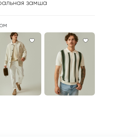
ральная замша
ром