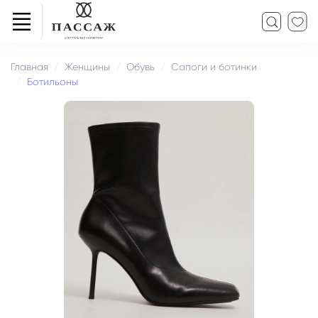
Главная
Женщины
Обувь
Сапоги и ботинки
Ботильоны