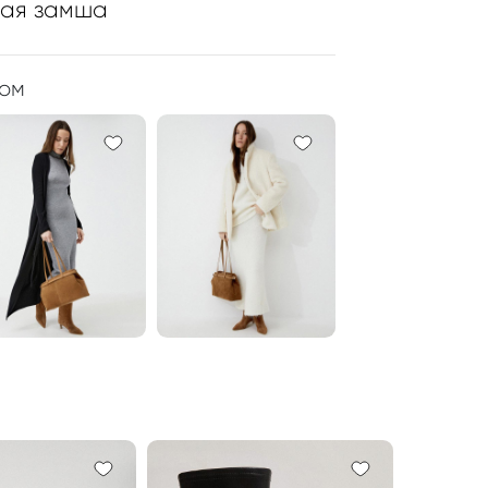
ная замша
ром