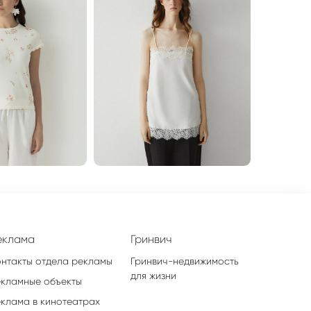
еклама
Гринвич
онтакты отдела рекламы
Гринвич-недвижимость
для жизни
екламные объекты
еклама в кинотеатрах