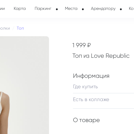
ии
Карта
Паркинг
Места
Арендатору
Ко
болки
Топ
1 999 ₽
Топ из Love Republic
Информация
Где купить
Есть в коллаже
О товаре