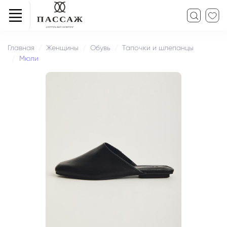
Главная
Женщины
Обувь
Тапочки и шлепанцы
Мюли