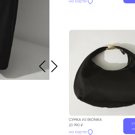
на карте
СУМКА
ИЗ
EKONIKA
у
20 990 ₽
н
на карте