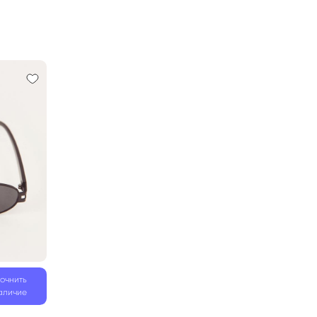
точнить
аличие