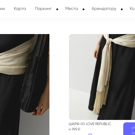
ии
Карта
Паркинг
Места
Арендатору
Ко
ШАРФ
ИЗ
LOVE REPUBLIC
у
4 999 ₽
н