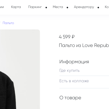
ии
Карта
Паркинг
Места
Арендатору
Ко
Пальто
4 599 ₽
Пальто из Love Republ
Информация
Где купить
Есть в коллаже
О товаре