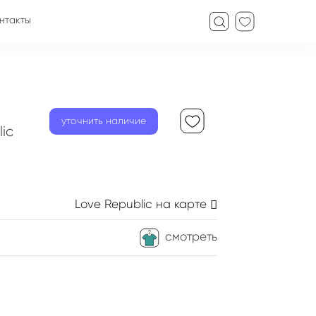
нтакты
уточнить наличие
ic
Love Republic
на карте
смотреть