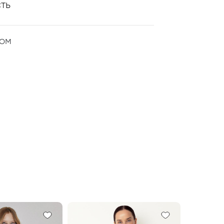
ть
ром