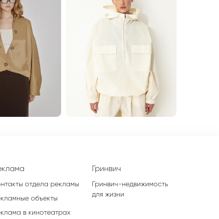
еклама
Гринвич
онтакты отдела рекламы
Гринвич-недвижимость
для жизни
екламные объекты
еклама в кинотеатрах