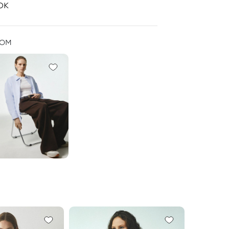
ок
ром