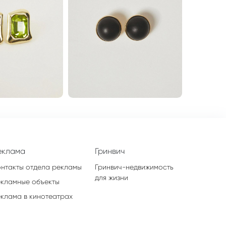
еклама
Гринвич
онтакты отдела рекламы
Гринвич-недвижимость
для жизни
екламные объекты
еклама в кинотеатрах