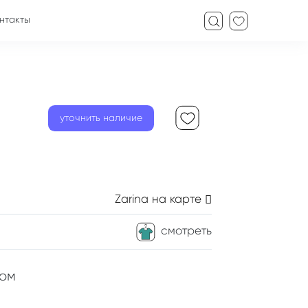
нтакты
уточнить наличие
Zarina
на карте
смотреть
ром