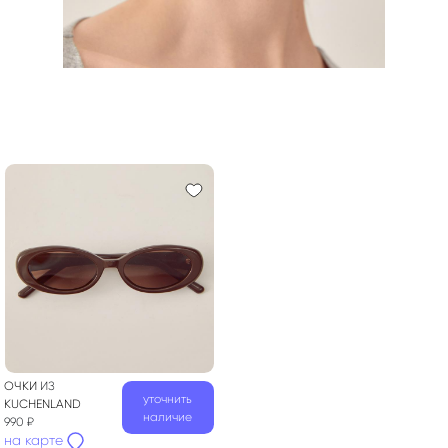
ОЧКИ
ИЗ
уточнить
KUCHENLAND
наличие
990 ₽
на карте