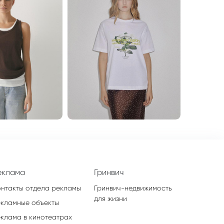
еклама
Гринвич
онтакты отдела рекламы
Гринвич-недвижимость
для жизни
екламные объекты
еклама в кинотеатрах