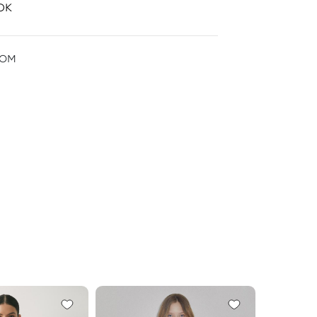
ок
ром