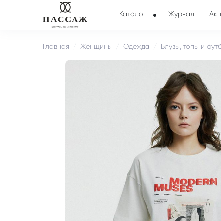
Каталог
Журнал
Акц
Главная
Женщины
Одежда
Блузы, топы и фут