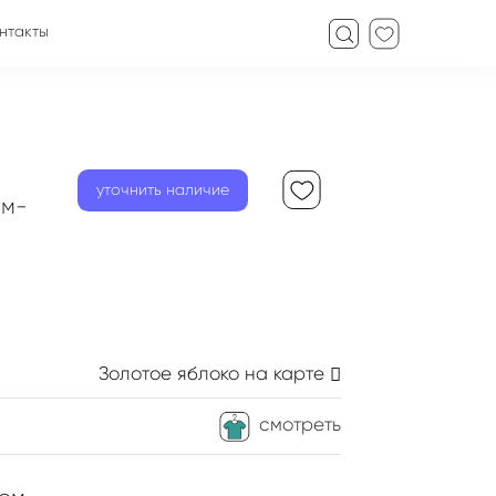
нтакты
уточнить наличие
ем-
Золотое яблоко
на карте
смотреть