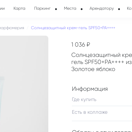
ии
Карта
Паркинг
Места
Арендатору
Ко
 парфюмерия
Солнцезащитный крем-гель SPF50+PA++++
1 036 ₽
Солнцезащитный кр
гель SPF50+PA++++ из
Золотое яблоко
Информация
Где купить
Есть в коллаже