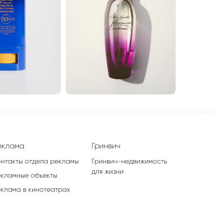
еклама
Гринвич
онтакты отдела рекламы
Гринвич-недвижимость
для жизни
екламные объекты
еклама в кинотеатрах