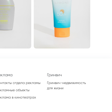
еклама
Гринвич
онтакты отдела рекламы
Гринвич-недвижимость
для жизни
екламные объекты
еклама в кинотеатрах