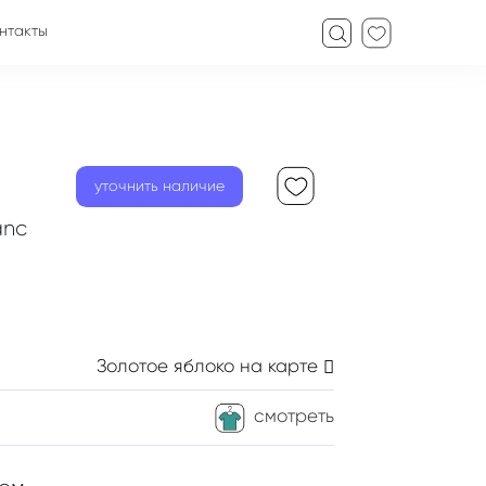
нтакты
уточнить наличие
anc
Золотое яблоко
на карте
смотреть